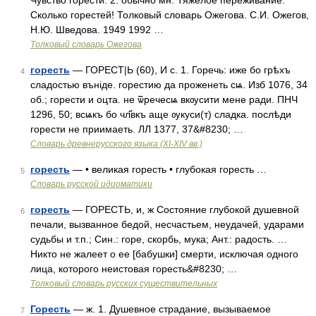
Чувство горести. 2. обычно мн. Тяжёлое переживание.
Сколько горестей! Толковый словарь Ожегова. С.И. Ожегов,
Н.Ю. Шведова. 1949 1992 …
Толковый словарь Ожегова
горесть
— ГОРЕСТ|Ь (60), И с. 1. Горечь: иже бо грѣхъ
4
сладостью въніде. горестию да проженеть сѩ. Изб 1076, 34
об.; горести и оцта. не ѿречесѩ вкѹсити мене ради. ПНЧ
1296, 50; всѩкъ бо чл҃вкъ аще ѹкуси(т) сладка. послѣди
горести не приимаеть. ЛЛ 1377, 37&#8230; …
Словарь древнерусского языка (XI-XIV вв.)
горесть
— • великая горесть • глубокая горесть …
5
Словарь русской идиоматики
горесть
— ГОРЕСТЬ, и, ж Состояние глубокой душевной
6
печали, вызванное бедой, несчастьем, неудачей, ударами
судьбы и т.п.; Син.: горе, скорбь, мука; Ант.: радость. …
Никто не жалеет о ее [бабушки] смерти, исключая одного
лица, которого неистовая горесть&#8230; …
Толковый словарь русских существительных
Горесть
— ж. 1. Душевное страдание, вызываемое
7