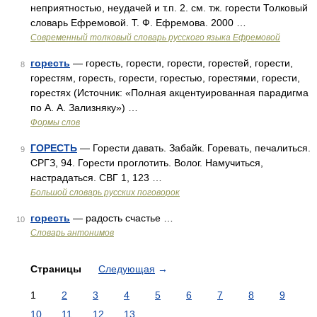
неприятностью, неудачей и т.п. 2. см. тж. горести Толковый
словарь Ефремовой. Т. Ф. Ефремова. 2000 …
Современный толковый словарь русского языка Ефремовой
горесть
— горесть, горести, горести, горестей, горести,
8
горестям, горесть, горести, горестью, горестями, горести,
горестях (Источник: «Полная акцентуированная парадигма
по А. А. Зализняку») …
Формы слов
ГОРЕСТЬ
— Горести давать. Забайк. Горевать, печалиться.
9
СРГЗ, 94. Горести проглотить. Волог. Намучиться,
настрадаться. СВГ 1, 123 …
Большой словарь русских поговорок
горесть
— радость счастье …
10
Словарь антонимов
Страницы
Следующая
→
1
2
3
4
5
6
7
8
9
10
11
12
13